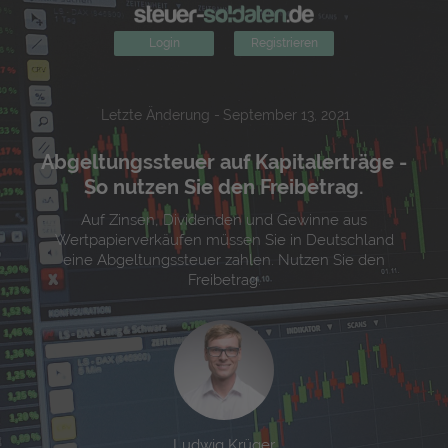
Login
Registrieren
Letzte Änderung -
September 13, 2021
Abgeltungssteuer auf Kapitalerträge -
So nutzen Sie den Freibetrag.
Auf Zinsen, Dividenden und Gewinne aus
Wertpapierverkäufen müssen Sie in Deutschland
eine Abgeltungssteuer zahlen. Nutzen Sie den
Freibetrag.
Ludwig Krüger