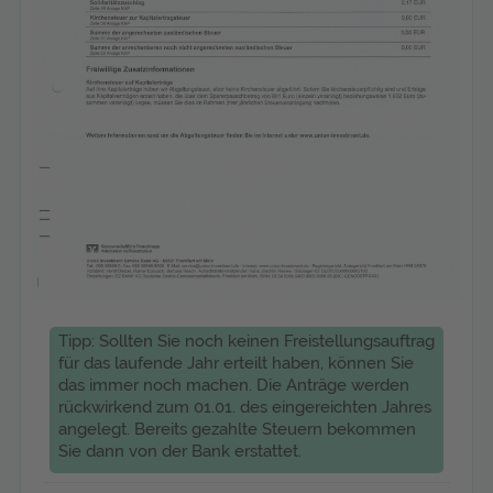
Tipp: Sollten Sie noch keinen Freistellungsauftrag
für das laufende Jahr erteilt haben, können Sie
das immer noch machen. Die Anträge werden
rückwirkend zum 01.01. des eingereichten Jahres
angelegt. Bereits gezahlte Steuern bekommen
Sie dann von der Bank erstattet.