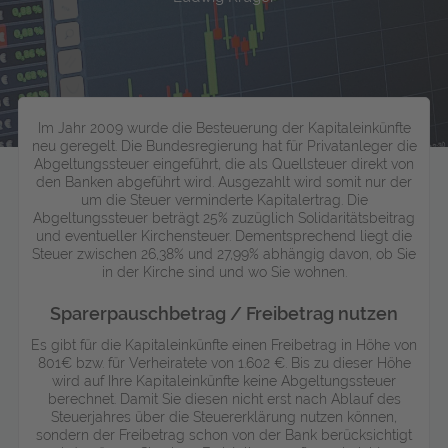
Im Jahr 2009 wurde die Besteuerung der Kapitaleinkünfte
neu geregelt. Die Bundesregierung hat für Privatanleger die
Abgeltungssteuer eingeführt, die als Quellsteuer direkt von
den Banken abgeführt wird. Ausgezahlt wird somit nur der
um die Steuer verminderte Kapitalertrag. Die
Abgeltungssteuer beträgt 25% zuzüglich Solidaritätsbeitrag
und eventueller Kirchensteuer. Dementsprechend liegt die
Steuer zwischen 26,38% und 27,99% abhängig davon, ob Sie
in der Kirche sind und wo Sie wohnen.
Sparerpauschbetrag / Freibetrag nutzen
Es gibt für die Kapitaleinkünfte einen Freibetrag in Höhe von
801€ bzw. für Verheiratete von 1.602 €. Bis zu dieser Höhe
wird auf Ihre Kapitaleinkünfte keine Abgeltungssteuer
berechnet. Damit Sie diesen nicht erst nach Ablauf des
Steuerjahres über die Steuererklärung nutzen können,
sondern der Freibetrag schon von der Bank berücksichtigt