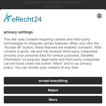
So weisen Sie als Soldat Fahrtkosten
richtig nach.
Bewertungen
4,9
102 Bewertungen
© 2016 Ludwig Krüger