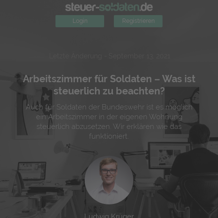
Login
Registrieren
Letzte Änderung -
September 13, 2021
Arbeitszimmer für Soldaten – Was ist
steuerlich zu beachten?
Auch für Soldaten der Bundeswehr ist es möglich
ein Arbeitszimmer in der eigenen Wohnung
steuerlich abzusetzen. Wir erklären wie das
funktioniert.
Ludwig Krüger