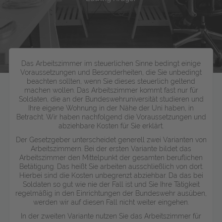
Das Arbeitszimmer im steuerlichen Sinne bedingt einige
Voraussetzungen und Besonderheiten, die Sie unbedingt
beachten sollten, wenn Sie dieses steuerlich geltend
machen wollen. Das Arbeitszimmer kommt fast nur für
Soldaten, die an der Bundeswehruniversität studieren und
Ihre eigene Wohnung in der Nähe der Uni haben, in
Betracht. Wir haben nachfolgend die Voraussetzungen und
abziehbare Kosten für Sie erklärt.
Der Gesetzgeber unterscheidet generell zwei Varianten von
Arbeitszimmern. Bei der ersten Variante bildet das
Arbeitszimmer den Mittelpunkt der gesamten beruflichen
Betätigung. Das heißt Sie arbeiten ausschließlich von dort.
Hierbei sind die Kosten unbegrenzt abziehbar. Da das bei
Soldaten so gut wie nie der Fall ist und Sie Ihre Tätigkeit
regelmäßig in den Einrichtungen der Bundeswehr ausüben,
werden wir auf diesen Fall nicht weiter eingehen.
In der zweiten Variante nutzen Sie das Arbeitszimmer für